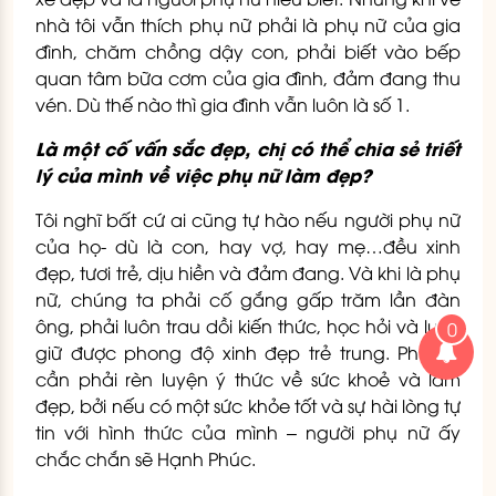
nhà tôi vẫn thích phụ nữ phải là phụ nữ của gia
đình, chăm chồng dậy con, phải biết vào bếp
quan tâm bữa cơm của gia đình, đảm đang thu
vén. Dù thế nào thì gia đình vẫn luôn là số 1.
Là một cố vấn sắc đẹp, chị có thể chia sẻ triết
lý của mình về việc phụ nữ làm đẹp?
Tôi nghĩ bất cứ ai cũng tự hào nếu người phụ nữ
của họ- dù là con, hay vợ, hay mẹ…đều xinh
đẹp, tươi trẻ, dịu hiền và đảm đang. Và khi là phụ
nữ, chúng ta phải cố gắng gấp trăm lần đàn
ông, phải luôn trau dồi kiến thức, học hỏi và luôn
0
giữ được phong độ xinh đẹp trẻ trung. Phụ nữ
cần phải rèn luyện ý thức về sức khoẻ và làm
đẹp, bởi nếu có một sức khỏe tốt và sự hài lòng tự
tin với hình thức của mình – người phụ nữ ấy
chắc chắn sẽ Hạnh Phúc.