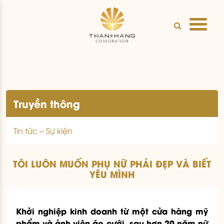
Truyền thông
Tin tức – Sự kiện
TÔI LUÔN MUỐN PHỤ NỮ PHẢI ĐẸP VÀ BIẾT
YÊU MÌNH
Khởi nghiệp kinh doanh từ một cửa hàng mỹ
phẩm và ảnh viện áo cưới, sau hơn 20 năm nữ