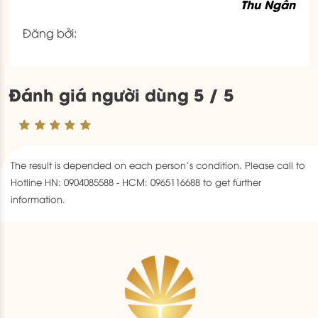
Thu Ngân
Đăng bởi:
Đánh giá người dùng 5 / 5
The result is depended on each person’s condition. Please call to
Hotline HN: 0904085588 - HCM: 0965116688 to get further
information.