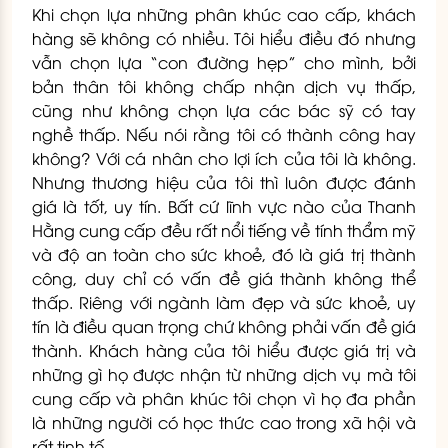
Khi chọn lựa những phân khúc cao cấp, khách
hàng sẽ không có nhiều. Tôi hiểu điều đó nhưng
vẫn chọn lựa “con đường hẹp” cho mình, bởi
bản thân tôi không chấp nhận dịch vụ thấp,
cũng như không chọn lựa các bác sỹ có tay
nghề thấp. Nếu nói rằng tôi có thành công hay
không? Với cá nhân cho lợi ích của tôi là không.
Nhưng thương hiệu của tôi thì luôn được đánh
giá là tốt, uy tín. Bất cứ lĩnh vực nào của Thanh
Hằng cung cấp đều rất nổi tiếng về tính thẩm mỹ
và độ an toàn cho sức khoẻ, đó là giá trị thành
công, duy chỉ có vấn đề giá thành không thể
thấp. Riêng với ngành làm đẹp và sức khoẻ, uy
tín là điều quan trọng chứ không phải vấn đề giá
thành. Khách hàng của tôi hiểu được giá trị và
những gì họ được nhận từ những dịch vụ mà tôi
cung cấp và phân khúc tôi chọn vì họ đa phần
là những người có học thức cao trong xã hội và
rất tinh tế.