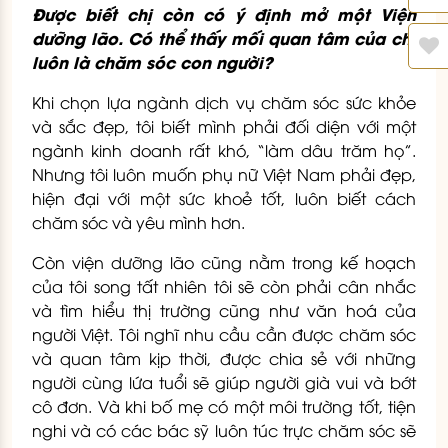
Được biết chị còn có ý định mở một Viện
dưỡng lão. Có thể thấy mối quan tâm của chị
luôn là chăm sóc con người?
Khi chọn lựa ngành dịch vụ chăm sóc sức khỏe
và sắc đẹp, tôi biết mình phải đối diện với một
ngành kinh doanh rất khó, “làm dâu trăm họ”.
Nhưng tôi luôn muốn phụ nữ Việt Nam phải đẹp,
hiện đại với một sức khoẻ tốt, luôn biết cách
chăm sóc và yêu mình hơn.
Còn viện dưỡng lão cũng nằm trong kế hoạch
của tôi song tất nhiên tôi sẽ còn phải cân nhắc
và tìm hiểu thị trường cũng như văn hoá của
người Việt. Tôi nghĩ nhu cầu cần được chăm sóc
và quan tâm kịp thời, được chia sẻ với những
người cùng lứa tuổi sẽ giúp người già vui và bớt
cô đơn. Và khi bố mẹ có một môi trường tốt, tiện
nghi và có các bác sỹ luôn túc trực chăm sóc sẽ