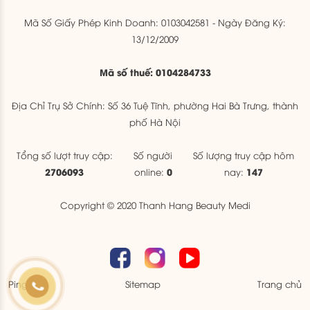
Mã Số Giấy Phép Kinh Doanh: 0103042581 - Ngày Đăng Ký:
13/12/2009
Mã số thuế: 0104284733
Địa Chỉ Trụ Sở Chính: Số 36 Tuệ Tĩnh, phường Hai Bà Trưng, thành
phố Hà Nội
Tổng số lượt truy cập:
Số người
Số lượng truy cập hôm
2706093
0
147
online:
nay:
Copyright © 2020 Thanh Hang Beauty Medi
Ping
Sitemap
Trang chủ