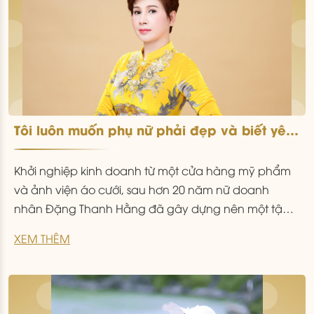
Tôi luôn muốn phụ nữ phải đẹp và biết yêu
mình
Khởi nghiệp kinh doanh từ một cửa hàng mỹ phẩm
và ảnh viện áo cưới, sau hơn 20 năm nữ doanh
nhân Đặng Thanh Hằng đã gây dựng nên một tập
đoàn kinh doanh dịch vụ làm đẹp và chăm sóc sức
XEM THÊM
khỏe thành công tại Việt Nam. Chị Đặng Thanh
Hằng – Chủ tịch
...