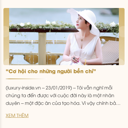
“Cơ hội cho những người bền chí”
(luxury-inside.vn – 23/01/2019) – Tôi vẫn nghĩ mỗi
chúng ta đến được với cuộc đời này là một nhân
duyên – một đặc ân của tạo hóa. Vì vậy chính bản
thân ta đã là một “tài sản” do chính là ta sở hữu. Vì
XEM THÊM
vậy, phải cố gắng vượt lên, mang lại giá trị
...