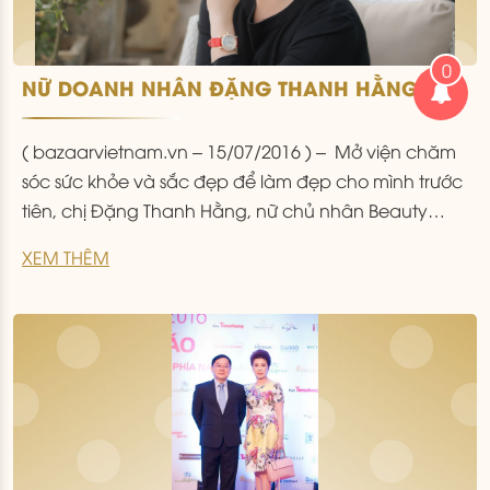
0
NỮ DOANH NHÂN ĐẶNG THANH HẰNG:
NGƯỜI ĐÀN BÀ YÊU CÁI ĐẸP
( bazaarvietnam.vn – 15/07/2016 ) – Mở viện chăm
sóc sức khỏe và sắc đẹp để làm đẹp cho mình trước
tiên, chị Đặng Thanh Hằng, nữ chủ nhân Beauty
Medi chinh phục khách hàng bằng sự chân thành,
XEM THÊM
uy tín với dịch vụ và chất lượng hàng đầu. Chân
dung nữ doanh nhân Đặng Thanh Hằng Lần
...