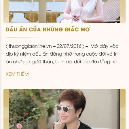
DẤU ẤN CỦA NHỮNG GIẤC MƠ
( thuonggiaonline.vn – 22/07/2016 ) – Mới đây vào
dịp kỷ niệm dấu ấn đáng nhớ trong cuộc đời và tri
ân những người thân, bạn bè, đối tác đã đồng hành
cùng mình trên chặng đường dài, doanh nhân
XEM THÊM
Đặng Thanh Hằng, người sáng lập Beauty Medi đã
tổ chức một sự kiện đặc biệt trên
...