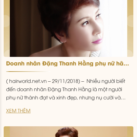
Doanh nhân Đặng Thanh Hằng phụ nữ hãy
biết trân trọng, yêu thương bản thân mình
( hairworld.net.vn – 29/11/2018) – Nhiều người biết
đến doanh nhân Đặng Thanh Hằng là một người
phụ nữ thành đạt và xinh đẹp, nhưng nụ cười và
ánh mắt của chị luôn ẩn chứa tâm tư sâu lắng. Sau
XEM THÊM
những giây phút rạng rỡ ngoài kia là những khoảng
lặng đầy suy tư của
...