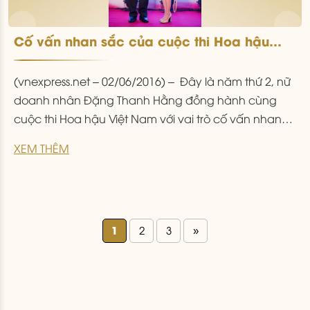
Cố vấn nhan sắc của cuộc thi Hoa hậu
Việt Nam 2016
(vnexpress.net – 02/06/2016) – Đây là năm thứ 2, nữ
doanh nhân Đặng Thanh Hằng đồng hành cùng
cuộc thi Hoa hậu Việt Nam với vai trò cố vấn nhan
sắc. Cuộc thi nhan sắc uy tín, có lịch sử gần 30 năm
XEM THÊM
– Hoa hậu Việt Nam bước sang lần tổ chức thứ 15.
Hiện
...
1
2
3
»