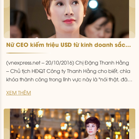
Nữ CEO kiếm triệu USD từ kinh doanh sắc
đẹp
(vnexpress.net – 20/10/2016) Chị Đặng Thanh Hằng
– Chủ tịch HĐQT Công ty Thanh Hằng cho biết, chìa
khóa thành công trong lĩnh vực này là "nói thật, đã
hứa thì phải làm". Kinh doanh lĩnh vực làm đẹp vào
XEM THÊM
đầu 2010, sau 6 năm, chị Đặng Thanh Hằng có 2 cơ
sở quy mô lớn
...