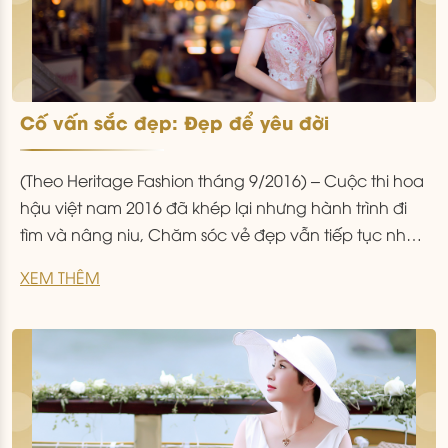
Cố vấn sắc đẹp: Đẹp để yêu đời
(Theo Heritage Fashion tháng 9/2016) – Cuộc thi hoa
hậu việt nam 2016 đã khép lại nhưng hành trình đi
tìm và nâng niu, Chăm sóc vẻ đẹp vẫn tiếp tục như
một điều tất yếu Của Cuộc sống. Heritage Fashion
XEM THÊM
Có Cuộc nói Chuyện với bà Thanh Hằng Beauty
Medi trong vai trò Cố
...