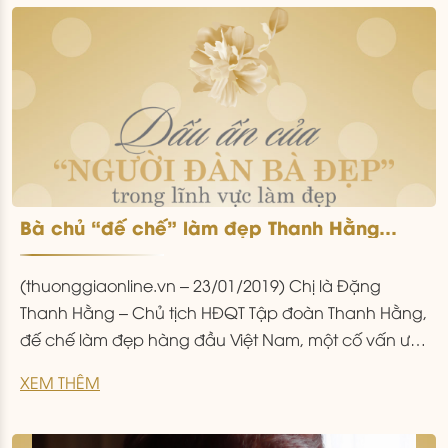
Bà chủ “đế chế” làm đẹp Thanh Hằng
Beauty Medi: Tâm – Tài và Ước mơ của một
nữ doanh nhân Việt
(thuonggiaonline.vn – 23/01/2019) Chị là Đặng
Thanh Hằng – Chủ tịch HĐQT Tập đoàn Thanh Hằng,
đế chế làm đẹp hàng đầu Việt Nam, một cố vấn ưu
tú cho các cuộc thi sắc đẹp danh giá, một nữ
XEM THÊM
doanh nhân có tâm, có tầm, có tài và không ngừng
phấn đấu cố gắng để
...