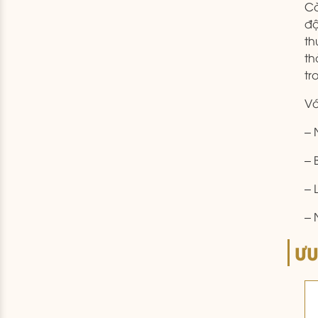
Cò
độ
th
th
tr
Vớ
– 
– 
– 
– 
ƯU