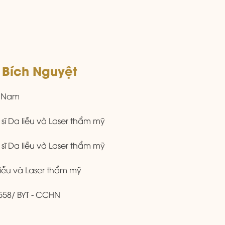
 Bích Nguyệt
t Nam
 sĩ Da liễu và Laser thẩm mỹ
 sĩ Da liễu và Laser thẩm mỹ
liễu và Laser thẩm mỹ
558/ BYT - CCHN