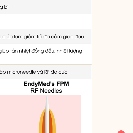
ạ bì
c giúp làm giảm tối đa cảm giác đau
úp tản nhiệt đồng đều, nhiệt lượng
pháp microneedle và RF đa cực