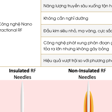
Năng lượng truyền sâu xuống tận h
Không cần nghỉ dưỡng
Công nghệ Nano
ractional RF
Đầu kim siêu nhỏ, mạ vàng, cực sắ
Công nghệ phát xung phân đoạn gi
tỏa ra lớn nhưng không gây bỏng
Hiệu quả vượt trội so với phương 