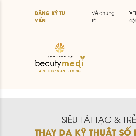
ĐĂNG KÝ TƯ
Về chúng
🌟T
VẤN
tôi
kiệ
SIÊU TÁI TẠO & T
THAY DA KỸ THUẬT SỐ 