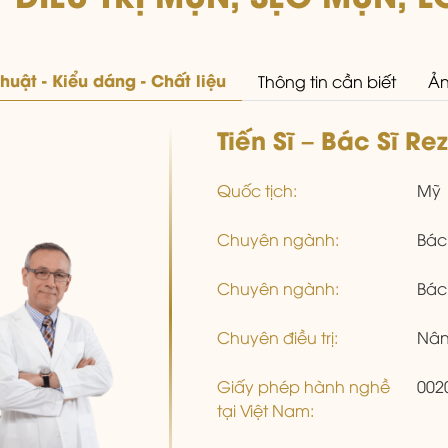
thuật - Kiểu dáng - Chất liệu
Thông tin cần biết
Ản
Tiến Sĩ – Bác Sĩ Re
Quốc tịch:
Mỹ
Chuyên ngành:
Bác
Chuyên ngành:
Bác
Chuyên điều trị:
Nân
Giấy phép hành nghề
002
tại Việt Nam: