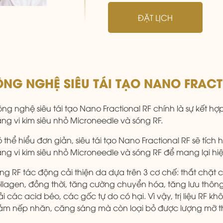
ĐẶT LỊCH
NG NGHỆ SIÊU TÁI TẠO NANO FRACTI
ng nghệ siêu tái tạo Nano Fractional RF chính là sự kết hợ
ng vi kim siêu nhỏ Microneedle và sóng RF.
 thể hiểu đơn giản, siêu tái tạo Nano Fractional RF sẽ tích
ng vi kim siêu nhỏ Microneedle và sóng RF để mang lại hi
ng RF tác động cải thiện da dựa trên 3 cơ chế: thắt chặt c
llagen, đồng thời, tăng cường chuyển hóa, tăng lưu thôn
ải các acid béo, các gốc tự do có hại. Vì vậy, trị liệu RF k
ảm nếp nhăn, căng sáng mà còn loại bỏ được lượng mỡ thừ