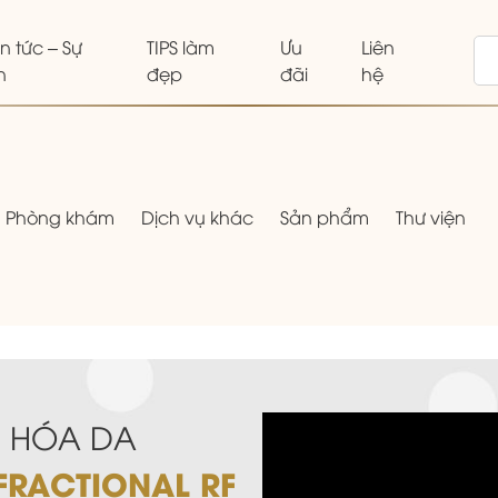
in tức – Sự
TIPS làm
Ưu
Liên
n
đẹp
đãi
hệ
Phòng khám
Dịch vụ khác
Sản phẩm
Thư viện
RẺ HÓA DA
FRACTIONAL RF