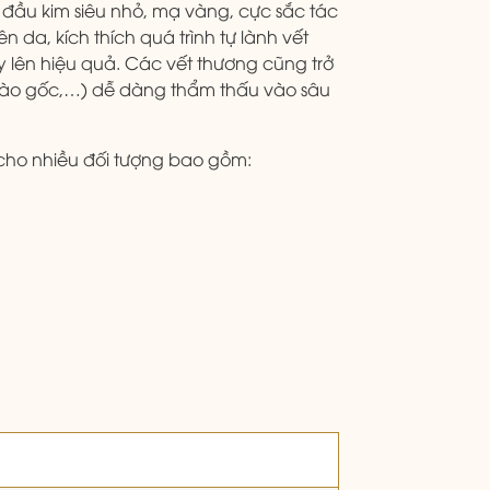
i đầu kim siêu nhỏ, mạ vàng, cực sắc tác
 da, kích thích quá trình tự lành vết
ầy lên hiệu quả. Các vết thương cũng trở
 bào gốc,…) dễ dàng thẩm thấu vào sâu
p cho nhiều đối tượng bao gồm: