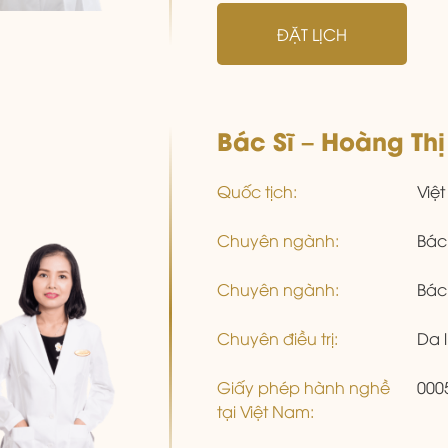
ĐẶT LỊCH
Bác Sĩ – Hoàng Thị
Quốc tịch:
Việ
Chuyên ngành:
Bác
Chuyên ngành:
Bác
Chuyên điều trị:
Da 
Giấy phép hành nghề
000
tại Việt Nam: