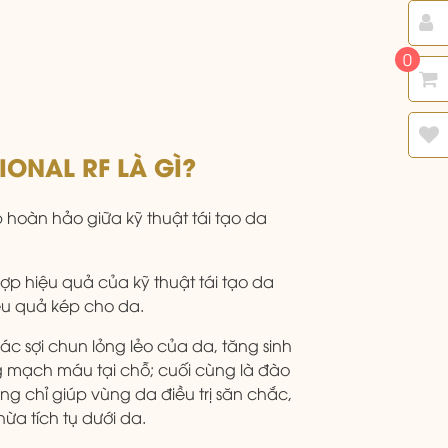
0
ONAL RF LÀ GÌ?
p hoàn hảo giữa kỹ thuật tái tạo da
 hợp hiệu quả của kỹ thuật tái tạo da
ệu quả kép cho da.
ác sợi chun lỏng lẻo của da, tăng sinh
g mạch máu tại chỗ; cuối cùng là đào
hông chỉ giúp vùng da điều trị săn chắc,
a tích tụ dưới da.