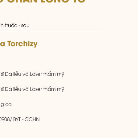
h trước - sau
za Torchizy
 sĩ Da liễu và Laser thẩm mỹ
 sĩ Da liễu và Laser thẩm mỹ
g cơ
0908/ BYT - CCHN