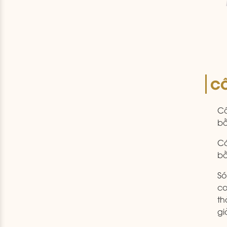
CÔ
Cô
bằ
Có
bằ
Só
co
th
gi