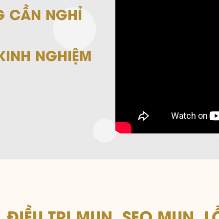
 CẦN NGHỈ
 KINH NGHIỆM
ĐIỀU TRỊ MỤN, SẸO MỤN, 