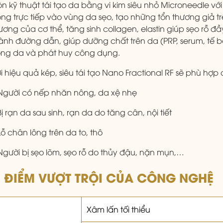
n kỹ thuật tái tạo da bằng vi kim siêu nhỏ Microneedle vớ
ng trực tiếp vào vùng da sẹo, tạo những tổn thương giả trên
ương của cơ thể, tăng sinh collagen, elastin giúp sẹo rỗ đ
ành đường dẫn, giúp dưỡng chất trên da (PRP, serum, tế
ong da và phát huy công dụng.
i hiệu quả kép, siêu tái tạo Nano Fractional RF sẽ phù hợ
Người có nếp nhăn nông, da xệ nhẹ
Bị rạn da sau sinh, rạn da do tăng cân, nội tiết
Lỗ chân lông trên da to, thô
Người bị sẹo lõm, sẹo rỗ do thủy đậu, nặn mụn,…
 ĐIỂM VƯỢT TRỘI CỦA CÔNG NGHỆ
Xâm lấn tối thiểu