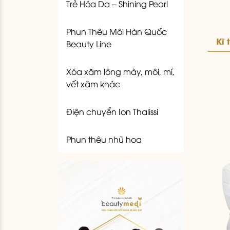
Trẻ Hóa Da – Shining Pearl
Phun Thêu Môi Hàn Quốc
Kĩ 
Beauty Line
Xóa xăm lông mày, môi, mí,
vết xăm khác
Điện chuyển Ion Thalissi
Phun thêu nhũ hoa