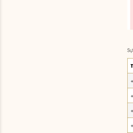
Sự
T
+