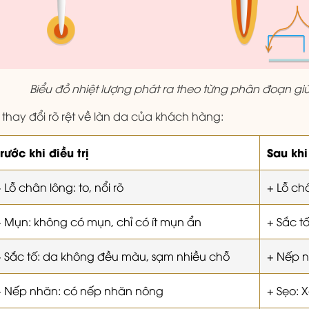
Biểu đồ nhiệt lượng phát ra theo từng phân đoạn gi
 thay đổi rõ rệt về làn da của khách hàng:
rước khi điều trị
Sau khi 
 Lỗ chân lông: to, nổi rõ
+ Lỗ ch
+ Mụn: không có mụn, chỉ có ít mụn ẩn
+ Sắc t
+ Sắc tố: da không đều màu, sạm nhiều chỗ
+ Nếp n
+ Nếp nhăn: có nếp nhăn nông
+ Sẹo: 