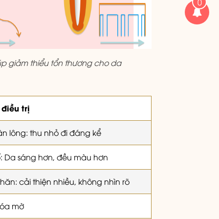
0
úp giảm thiểu tổn thương cho da
điều trị
ân lông: thu nhỏ đi đáng kể
ố: Da sáng hơn, đều màu hơn
hăn: cải thiện nhiều, không nhìn rõ
Xóa mờ