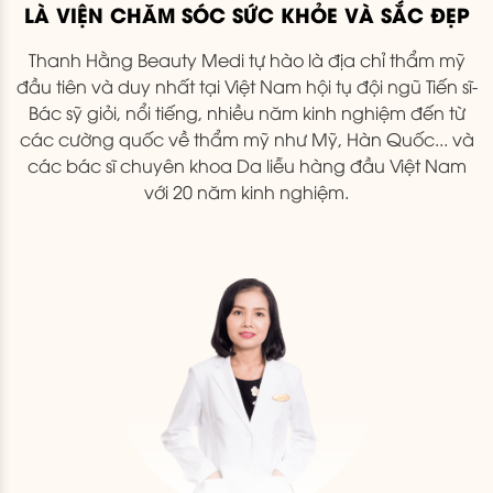
LÀ VIỆN CHĂM SÓC SỨC KHỎE VÀ SẮC ĐẸP
Thanh Hằng Beauty Medi tự hào là địa chỉ thẩm mỹ
đầu tiên và duy nhất tại Việt Nam hội tụ đội ngũ Tiến sĩ-
Bác sỹ giỏi, nổi tiếng, nhiều năm kinh nghiệm đến từ
các cường quốc về thẩm mỹ như Mỹ, Hàn Quốc... và
các bác sĩ chuyên khoa Da liễu hàng đầu Việt Nam
với 20 năm kinh nghiệm.