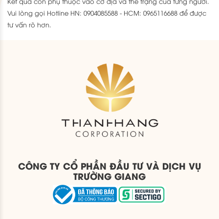
Kết quả còn phụ thuộc vào cơ địa và thể trạng của từng người.
Vui lòng gọi Hotline HN: 0904085588 - HCM: 0965116688 để được
tư vấn rõ hơn.
CÔNG TY CỔ PHẦN ĐẦU TƯ VÀ DỊCH VỤ
TRƯỜNG GIANG