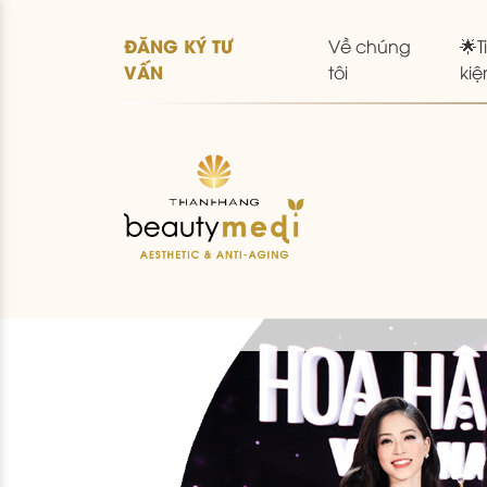
ĐĂNG KÝ TƯ
Về chúng
🌟T
VẤN
tôi
kiệ