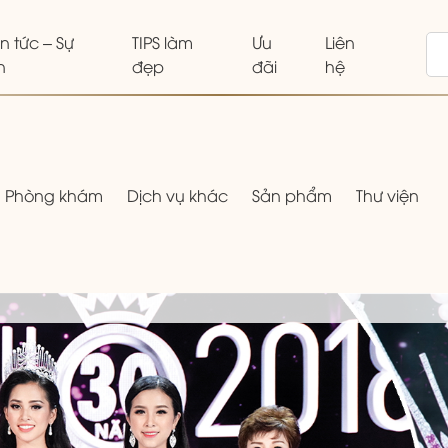
in tức – Sự
TIPS làm
Ưu
Liên
n
đẹp
đãi
hệ
Phòng khám
Dịch vụ khác
Sản phẩm
Thư viện