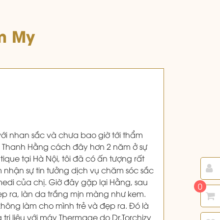
m My
 với nhan sắc và chưa bao giờ tới thẩm
ặp Thanh Hằng cách đây hơn 2 năm ở sự
ique tại Hà Nội, tôi đã có ấn tượng rất
 nhận sự tin tưởng dịch vụ chăm sóc sắc
di của chị. Giờ đây gặp lại Hằng, sau
0
đẹp ra, làn da trắng mịn màng như kem.
i không làm cho mình trẻ và đẹp ra. Đó là
ng trị liệu với máy Thermage do Dr.Torchizy