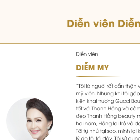
Diễn viên Diễ
Diễn viên
DIỄM MY
“Tôi là người rất cẩn thận
mỹ viện. Nhưng khi tôi g
kiện khai trương Gucci Bout
tốt với Thanh Hằng và cảm
đẹp Thanh Hằng beauty me
hai năm, Hằng lại trẻ và 
Tôi tự nhủ tại sao, mình lạ
lý do tôi tới đây. Tôi sử dụ