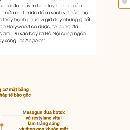
thực tôi đã thấy rõ bàn tay tài hoa của
một nửa mặt trước để so sánh với nửa mặt
cảm thấy hạnh phúc vì giờ đây những gì tốt
ao Hollywood có được, tôi cũng đã
 Nam. Dù sao bay ra Hà Nội cũng ngắn
bay sang Los Angeles”.