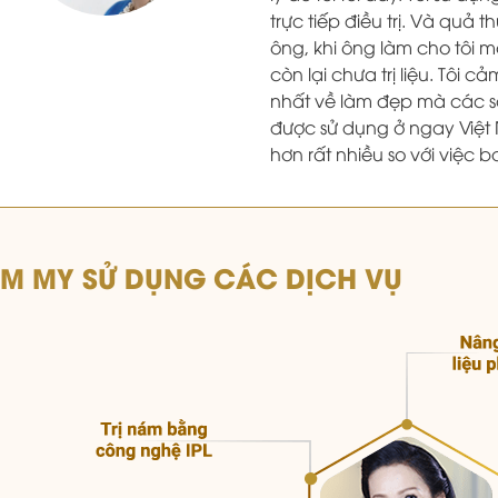
trực tiếp điều trị. Và quả 
ông, khi ông làm cho tôi 
còn lại chưa trị liệu. Tôi 
nhất về làm đẹp mà các s
được sử dụng ở ngay Việt
hơn rất nhiều so với việc 
ỄM MY SỬ DỤNG CÁC DỊCH VỤ