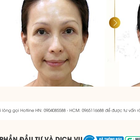
 lòng gọi Hotline HN: 0904085588 - HCM: 0965116688 để được tư vấn r
PHẦN ĐẦU TƯ VÀ DỊCH VỤ