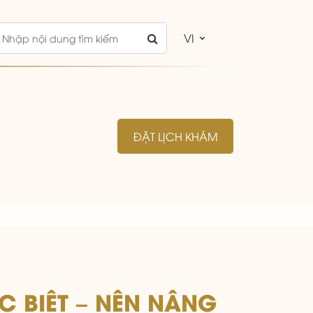
VI
ĐẶT LỊCH KHÁM
ÁC BIỆT – NÊN NÂNG