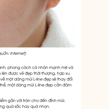
uồn: Internet)
cạnh, phong cách cá nhân mạnh mẽ và
n lên được vẻ đẹp thời thượng, hợp xu
ề một dáng mũi L-line đẹp sẽ thay đổi
 thể, một dáng mũi L-line đẹp cần đảm
iểm gắn với trán cho đến đỉnh mũi.
ông quá sắc hay quá nhọn.