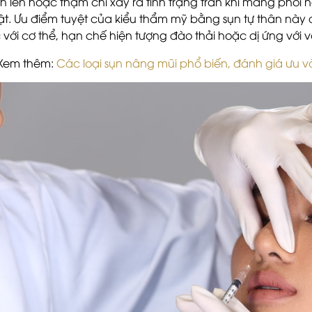
h lên hoặc thậm chí xảy ra tình trạng tràn khí màng phổi n
ật. Ưu điểm tuyệt của kiểu thẩm mỹ bằng sụn tự thân này 
 với cơ thể, hạn chế hiện tượng đào thải hoặc dị ứng với vậ
Xem thêm:
Các loại sụn nâng mũi phổ biến, đánh giá ưu v