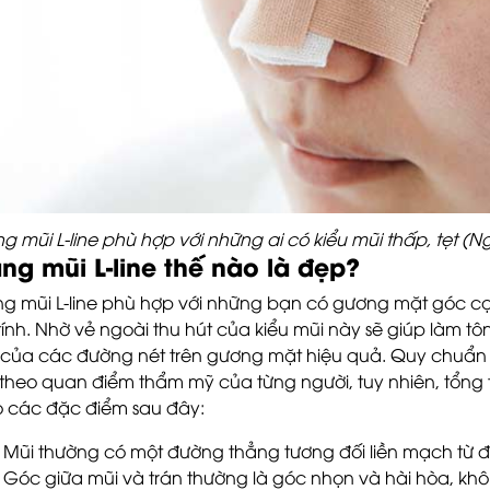
g mũi L-line phù hợp với những ai có kiểu mũi thấp, tẹt (Ng
ng mũi L-line thế nào là đẹp?
g mũi L-line phù hợp với những bạn có gương mặt góc 
tính. Nhờ vẻ ngoài thu hút của kiểu mũi này sẽ giúp làm tô
 của các đường nét trên gương mặt hiệu quả. Quy chuẩn v
 theo quan điểm thẩm mỹ của từng người, tuy nhiên, tổng
 các đặc điểm sau đây:
Mũi thường có một đường thẳng tương đối liền mạch từ đ
Góc giữa mũi và trán thường là góc nhọn và hài hòa, kh