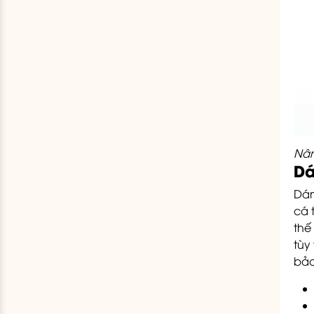
Nân
Dá
Dán
cá 
thế
tùy
bảo