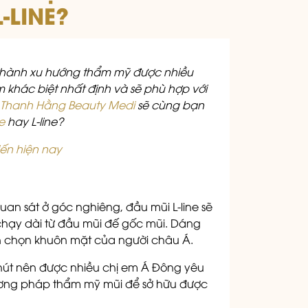
L-LINE?
ở thành xu hướng thẩm mỹ được nhiều
m khác biệt nhất định và sẽ phù hợp với
Thanh Hằng Beauty Medi
sẽ cùng bạn
e
hay L-line?
ến hiện nay
an sát ở góc nghiêng, đầu mũi L-line sẽ
 chạy dài từ đầu mũi đế gốc mũi. Dáng
n chọn khuôn mặt của người châu Á.
u hút nên được nhiều chị em Á Đông yêu
hương pháp thẩm mỹ mũi để sở hữu được