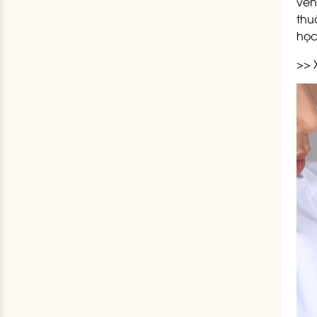
vên
thu
học
>> 