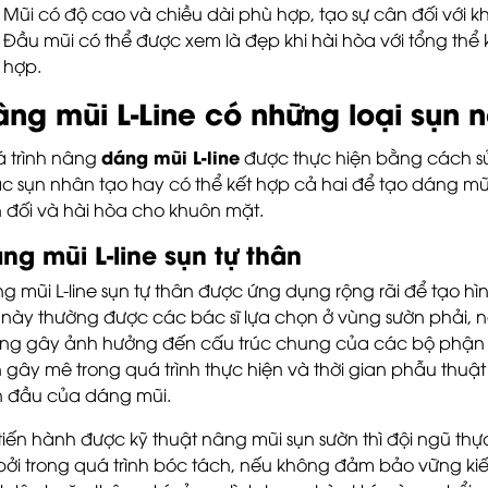
Mũi có độ cao và chiều dài phù hợp, tạo sự cân đối với 
Đầu mũi có thể được xem là đẹp khi hài hòa với tổng th
hợp.
ng mũi L-Line có những loại sụn 
dáng mũi L-line
 trình nâng
được thực hiện bằng cách sử
c sụn nhân tạo hay có thể kết hợp cả hai để tạo dáng mũ
 đối và hài hòa cho khuôn mặt.
ng mũi L-line sụn tự thân
g mũi L-line sụn tự thân được ứng dụng rộng rãi để tạo hình
 này thường được các bác sĩ lựa chọn ở vùng sườn phải, ng
ng gây ảnh hưởng đến cấu trúc chung của các bộ phận tr
 gây mê trong quá trình thực hiện và thời gian phẫu thuật s
 đầu của dáng mũi.
tiến hành được kỹ thuật nâng mũi sụn sườn thì đội ngũ th
 bởi trong quá trình bóc tách, nếu không đảm bảo vững ki