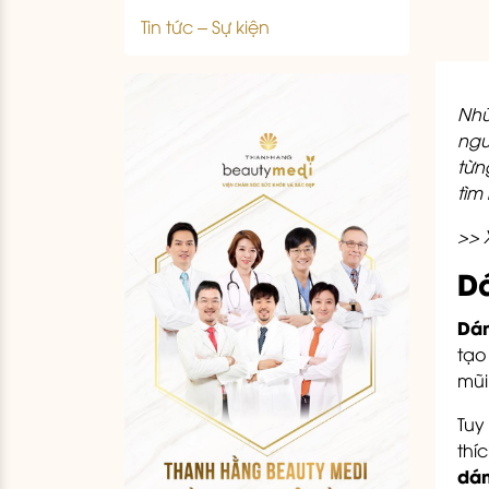
Tin tức – Sự kiện
Nhữ
ngư
từn
tìm
>> 
Dá
Dán
tạo
mũi
Tuy
thí
dán