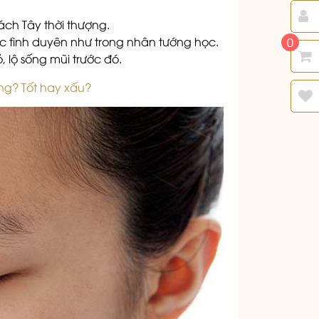
ách Tây thời thượng.
c tình duyên như trong nhân tướng học.
0
 lộ sống mũi trước đó.
ông? Tốt hay xấu?