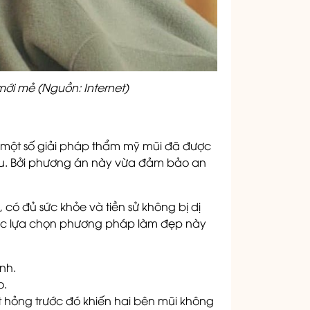
mới mẻ (Nguồn: Internet)
ẹp, một số giải pháp thẩm mỹ mũi đã được
đầu. Bởi phương án này vừa đảm bảo an
, có đủ sức khỏe và tiền sử không bị dị
hắc lựa chọn phương pháp làm đẹp này
inh.
o.
t hỏng trước đó khiến hai bên mũi không