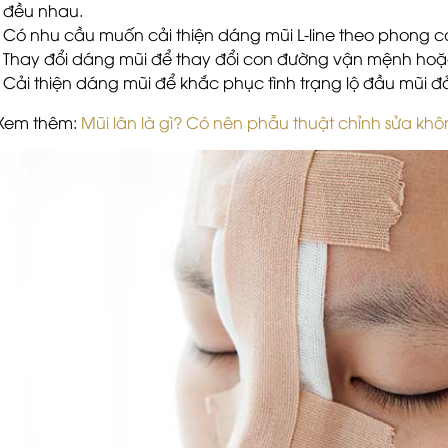
đều nhau.
Có nhu cầu muốn cải thiện dáng mũi L-line theo phong c
Thay đổi dáng mũi để thay đổi con đường vận mệnh hoặ
Cải thiện dáng mũi để khắc phục tình trạng lộ đầu mũi đỏ,
Xem thêm:
Mũi lân là gì? Có nên phẫu thuật chỉnh sửa kh