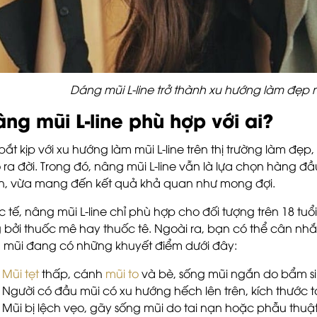
Dáng mũi L-line trở thành xu hướng làm đẹp 
ng mũi L-line phù hợp với ai?
bắt kịp với xu hướng làm mũi L-line trên thị trường làm đ
 ra đời. Trong đó, nâng mũi L-line vẫn là lựa chọn hàng 
n, vừa mang đến kết quả khả quan như mong đợi.
c tế, nâng mũi L-line chỉ phù hợp cho đối tượng trên 18 tuổi
 bởi thuốc mê hay thuốc tê. Ngoài ra, bạn có thể cân n
 mũi đang có những khuyết điểm dưới đây:
Mũi tẹt
thấp, cánh
mũi to
và bè, sống mũi ngắn do bẩm s
Người có đầu mũi có xu hướng hếch lên trên, kích thước t
Mũi bị lệch vẹo, gãy sống mũi do tai nạn hoặc phẫu thuậ