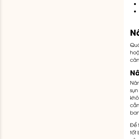
Nâ
Quá
hoặ
cân
Nâ
Nân
sụn
khô
cần
ban
Để 
tốt