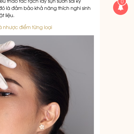
ếu thao tác rạch lấy sụn sườn sai kỹ
0
đó là đảm bảo khả năng thích nghi sinh
t liệu.
à nhược điểm từng loại