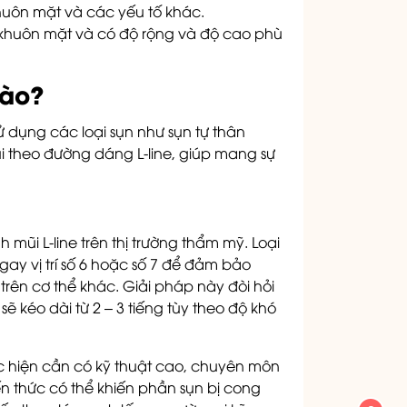
khuôn mặt và các yếu tố khác.
ể khuôn mặt và có độ rộng và độ cao phù
nào?
 dụng các loại sụn như sụn tự thân
i theo đường dáng L-line, giúp mang sự
 mũi L-line trên thị trường thẩm mỹ. Loại
ay vị trí số 6 hoặc số 7 để đảm bảo
ên cơ thể khác. Giải pháp này đòi hỏi
ẽ kéo dài từ 2 – 3 tiếng tùy theo độ khó
ực hiện cần có kỹ thuật cao, chuyên môn
ến thức có thể khiến phần sụn bị cong