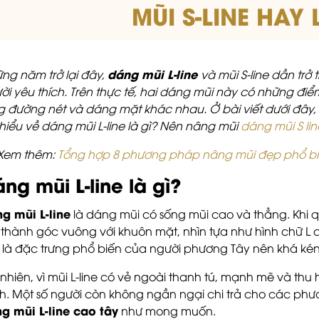
MŨI S-LINE HAY 
dáng mũi L-line
ng năm trở lại đây,
và mũi S-line dần tr
ời yêu thích. Trên thực tế, hai dáng mũi này có những điể
g đường nét và dáng mặt khác nhau. Ở bài viết dưới đây,
 hiểu về dáng mũi L-line là gì? Nên nâng mũi
dáng mũi S lin
Xem thêm:
Tổng hợp 8 phương pháp nâng mũi đẹp phổ bi
ng mũi L-line là gì?
g mũi L-line
là dáng mũi có sống mũi cao và thẳng. Khi qu
 thành góc vuông với khuôn mặt, nhìn tựa như hình chữ L
 là đặc trưng phổ biến của người phương Tây nên khá ké
 nhiên, vì mũi L-line có vẻ ngoài thanh tú, mạnh mẽ và th
ch. Một số người còn không ngần ngại chi trả cho các p
g mũi L-line cao tây
như mong muốn.