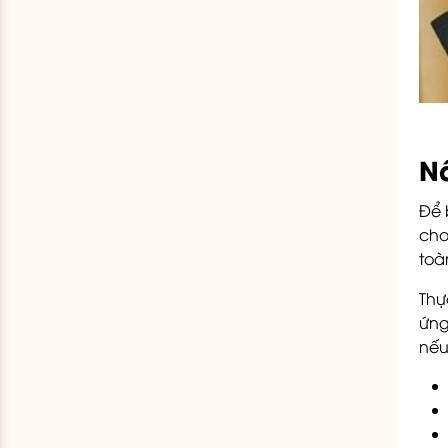
Nâ
Để 
cho
toà
Thự
ứng
nếu