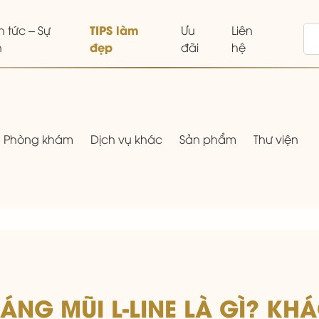
TIPS làm
n tức – Sự
Ưu
Liên
đẹp
n
đãi
hệ
Phòng khám
Dịch vụ khác
Sản phẩm
Thư viện
ÁNG MŨI L-LINE LÀ GÌ? KH