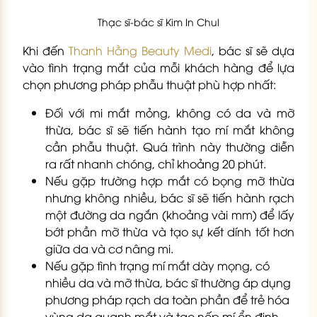
Thạc sĩ-bác sĩ Kim In Chul
Khi đến
Thanh Hằng Beauty Medi
, bác sĩ sẽ dựa
vào tình trạng mắt của mỗi khách hàng để lựa
chọn phương pháp phẫu thuật phù hợp nhất:
Đối với mi mắt mỏng, không có da và mỡ
thừa, bác sĩ sẽ tiến hành tạo mí mắt không
cần phẫu thuật. Quá trình này thường diễn
ra rất nhanh chóng, chỉ khoảng 20 phút.
Nếu gặp trường hợp mắt có bọng mỡ thừa
nhưng không nhiều, bác sĩ sẽ tiến hành rạch
một đường da ngắn (khoảng vài mm) để lấy
bớt phần mỡ thừa và tạo sự kết dính tốt hơn
giữa da và cơ nâng mi.
Nếu gặp tình trạng mí mắt dày mọng, có
nhiều da và mỡ thừa, bác sĩ thường áp dụng
phương pháp rạch da toàn phần để trẻ hóa
vùng da quanh mắt và tạo nếp mí ổn định