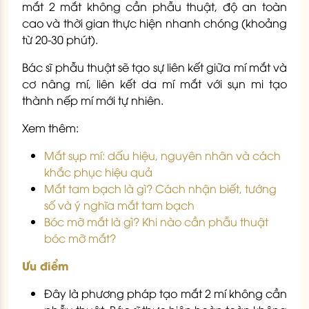
mắt 2 mắt không cần phẫu thuật, độ an toàn
cao và thời gian thực hiện nhanh chóng (khoảng
từ 20-30 phút).
Bác sĩ phẫu thuật sẽ tạo sự liên kết giữa mí mắt và
cơ nâng mí, liên kết da mí mắt với sụn mi tạo
thành nếp mí mới tự nhiên.
Xem thêm:
Mắt sụp mí: dấu hiệu, nguyên nhân và cách
khắc phục hiệu quả
Mắt tam bạch là gì? Cách nhận biết, tướng
số và ý nghĩa mắt tam bạch
Bóc mỡ mắt là gì? Khi nào cần phẫu thuật
bóc mỡ mắt?
Ưu điểm
Đây là phương pháp tạo mắt 2 mí không cần