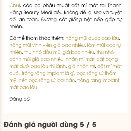
Chul
, các ca phẫu thuật cắt mí mắt tại Thanh
Hằng Beauty Medi đều không để lại sẹo và tuyệt
đối an toàn. Đường cắt giống hệt nếp gấp tự
nhiên.
Có thể tham khảo thêm:
nâng mũi được bao lâu
,
nâng mũi vĩnh viễn giá bao nhiêu
,
làm mũi cao tự
nhiên
,
thu nhỏ đầu mũi giá bao nhiêu
,
thu nhỏ
cánh mũi giá bao nhiêu
,
nhấn mí mắt
,
cắt bọng
mắt dưới bao lâu thì lành
,
giá nhấn mí
,
cắt mí mắt
dưới
,
trồng răng implant là gì
,
bọc răng sứ thẩm
mỹ
,
nên bọc răng sứ loại nào
,
trồng răng implant
mất bao lâu
Đăng bởi:
Đánh giá người dùng 5 / 5