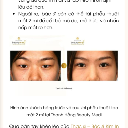
lâu dài hơn.
Ngoài ra, bác sĩ còn có thể tái phẫu thuật
mắt 2 mí để cắt bỏ mô da, mở thừa và nhấn
nếp mắt rõ hơn.
Hình ảnh khách hàng trước và sau khi phẫu thuật tạo
mắt 2 mí tại Thanh Hằng Beauty Medi
Qua bàn tay khéo léo của
Thạc sĩ – Bác sĩ Kim In