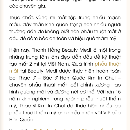
các chuyên gia.
Thực chất, vùng mi mắt tập trung nhiều mạch
máu, dây thần kinh quan trọng nên nhiều người
thường đắn đo không biết nên phẫu thuật mắt ở
đâu để đảm bảo an toàn và hiệu quả thẩm mỹ.
Hiện nay, Thanh Hằng Beauty Medi là một trong
những trung tâm làm đẹp dẫn đầu đề kỹ thuật
tạo mắt 2 mí tại Việt Nam. Quá trình
phẫu thuật
mắt
tại Beauty Medi được thực hiện hoàn toàn
bởi Thạc sĩ – Bác sĩ Hàn Quốc Kim In Chul –
chuyên phẫu thuật mắt, cắt chỉnh xương, tạo
hình gương mặt và đường nét cơ thể. Với hơn 15
năm kinh nghiệm trong ngành phẫu thuật thẩm
mỹ, Thạc sĩ Kim In Chul đã thực hiện nhiều ca
phẫu thuật thẩm mỹ cho nhiều nhân vật VIP của
Hàn Quốc.