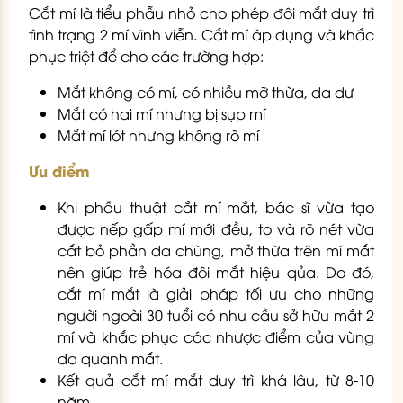
Cắt mí là tiểu phẫu nhỏ cho phép đôi mắt duy trì
tình trạng 2 mí vĩnh viễn. Cắt mí áp dụng và khắc
phục triệt để cho các trường hợp:
Mắt không có mí, có nhiều mỡ thừa, da dư
Mắt có hai mí nhưng bị sụp mí
Mắt mí lót nhưng không rõ mí
Ưu điểm
Khi phẫu thuật cắt mí mắt, bác sĩ vừa tạo
được nếp gấp mí mới đều, to và rõ nét vừa
cắt bỏ phần da chùng, mở thừa trên mí mắt
nên giúp trẻ hóa đôi mắt hiệu qủa. Do đó,
cắt mí mắt là giải pháp tối ưu cho những
người ngoài 30 tuổi có nhu cầu sở hữu mắt 2
mí và khắc phục các nhược điểm của vùng
da quanh mắt.
Kết quả cắt mí mắt duy trì khá lâu, từ 8-10
năm.