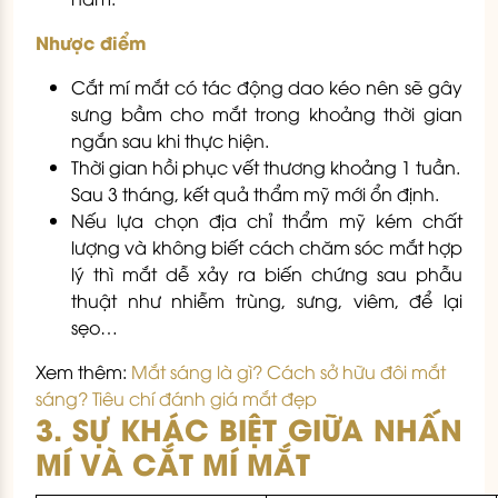
Nhược điểm
Cắt mí mắt có tác động dao kéo nên sẽ gây
sưng bầm cho mắt trong khoảng thời gian
ngắn sau khi thực hiện.
Thời gian hồi phục vết thương khoảng 1 tuần.
Sau 3 tháng, kết quả thẩm mỹ mới ổn định.
Nếu lựa chọn địa chỉ thẩm mỹ kém chất
lượng và không biết cách chăm sóc mắt hợp
lý thì mắt dễ xảy ra biến chứng sau phẫu
thuật như nhiễm trùng, sưng, viêm, để lại
sẹo…
Xem thêm:
Mắt sáng là gì? Cách sở hữu đôi mắt
sáng? Tiêu chí đánh giá mắt đẹp
3. SỰ KHÁC BIỆT GIỮA NHẤN
MÍ VÀ CẮT MÍ MẮT