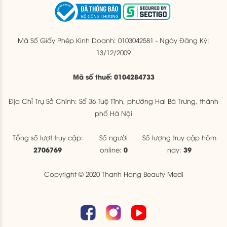
Mã Số Giấy Phép Kinh Doanh: 0103042581 - Ngày Đăng Ký:
13/12/2009
Mã số thuế: 0104284733
Địa Chỉ Trụ Sở Chính: Số 36 Tuệ Tĩnh, phường Hai Bà Trưng, thành
phố Hà Nội
Tổng số lượt truy cập:
Số người
Số lượng truy cập hôm
2706769
0
39
online:
nay:
Copyright © 2020 Thanh Hang Beauty Medi