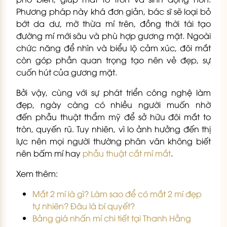
Phương pháp này khá đơn giản, bác sĩ sẽ loại bỏ
bớt da dư, mỡ thừa mí trên, đồng thời tái tạo
đường mí mới sâu và phù hợp gương mặt. Ngoài
chức năng để nhìn và biểu lộ cảm xúc, đôi mắt
còn góp phần quan trọng tạo nên vẻ đẹp, sự
cuốn hút của gương mặt.
Bởi vậy, cùng với sự phát triển công nghệ làm
đẹp, ngày càng có nhiều người muốn nhờ
đến phẫu thuật thẩm mỹ để sở hữu đôi mắt to
tròn, quyến rũ. Tuy nhiên, vì lo ảnh hưởng đến thị
lực nên mọi người thường phân vân không biết
nên bấm mí hay
phẫu thuật cắt mí mắt
.
Xem thêm:
Mắt 2 mí là gì? Làm sao để có mắt 2 mí đẹp
tự nhiên? Đâu là bí quyết?
Bảng giá nhấn mí chi tiết tại Thanh Hằng