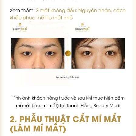
Xem thêm:
2 mắt không đều: Nguyên nhân, cách
khắc phục mắt to mắt nhỏ
Hình ảnh khách hàng trước và sau khi thực hiện bấm
mí mắt (làm mí mắt) tại Thanh Hằng Beauty Medi
2. PHẪU THUẬT CẮT MÍ MẮT
(LÀM MÍ MẮT)