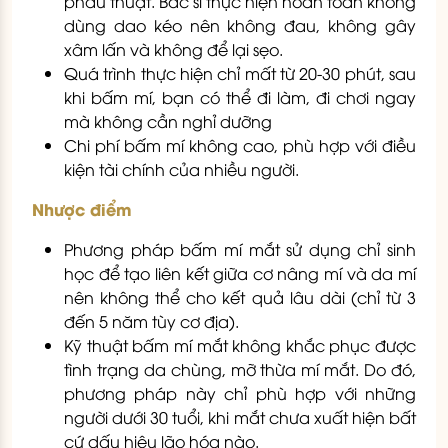
phẫu thuật. Bác sĩ thực hiện hoàn toàn không
dùng dao kéo nên không đau, không gây
xâm lấn và không để lại sẹo.
Quá trình thực hiện chỉ mất từ 20-30 phút, sau
khi bấm mí, bạn có thể đi làm, đi chơi ngay
mà không cần nghỉ dưỡng
Chi phí bấm mí không cao, phù hợp với điều
kiện tài chính của nhiều người.
Nhược điểm
Phương pháp bấm mí mắt sử dụng chỉ sinh
học để tạo liên kết giữa cơ nâng mí và da mí
nên không thể cho kết quả lâu dài (chỉ từ 3
đến 5 năm tùy cơ địa).
Kỹ thuật bấm mí mắt không khắc phục được
tình trạng da chùng, mỡ thừa mí mắt. Do đó,
phương pháp này chỉ phù hợp với những
người dưới 30 tuổi, khi mắt chưa xuất hiện bất
cứ dấu hiệu lão hóa nào.