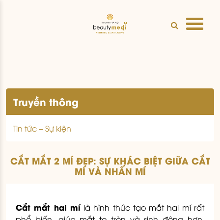
Truyền thông
Tin tức – Sự kiện
CẮT MẮT 2 MÍ ĐẸP: SỰ KHÁC BIỆT GIỮA CẮT
MÍ VÀ NHẤN MÍ
Cắt mắt hai mí
là hình thức tạo mắt hai mí rất
phổ biến, giúp mắt to tròn và sinh động hơn.