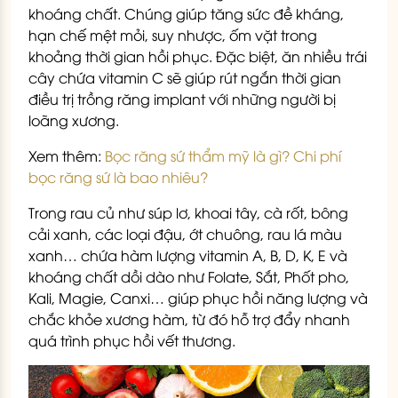
khoáng chất. Chúng giúp tăng sức đề kháng,
hạn chế mệt mỏi, suy nhược, ốm vặt trong
khoảng thời gian hồi phục. Đặc biệt, ăn nhiều trái
cây chứa vitamin C sẽ giúp rút ngắn thời gian
điều trị trồng răng implant với những người bị
loãng xương.
Xem thêm:
Bọc răng sứ thẩm mỹ là gì? Chi phí
bọc răng sứ là bao nhiêu?
Trong rau củ như súp lơ, khoai tây, cà rốt, bông
cải xanh, các loại đậu, ớt chuông, rau lá màu
xanh… chứa hàm lượng vitamin A, B, D, K, E và
khoáng chất dồi dào như Folate, Sắt, Phốt pho,
Kali, Magie, Canxi… giúp phục hồi năng lượng và
chắc khỏe xương hàm, từ đó hỗ trợ đẩy nhanh
quá trình phục hồi vết thương.