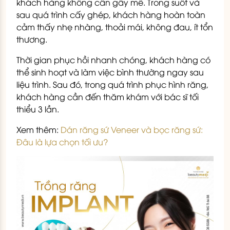
khách hàng không cần gây mê. Trong suốt và
sau quá trình cấy ghép, khách hàng hoàn toàn
cảm thấy nhẹ nhàng, thoải mái, không đau, ít tổn
thương.
Thời gian phục hồi nhanh chóng, khách hàng có
thể sinh hoạt và làm việc bình thường ngay sau
liệu trình. Sau đó, trong quá trình phục hình răng,
khách hàng cần đến thăm khám với bác sĩ tối
thiểu 3 lần.
Xem thêm:
Dán răng sứ Veneer và bọc răng sứ:
Đâu là lựa chọn tối ưu?