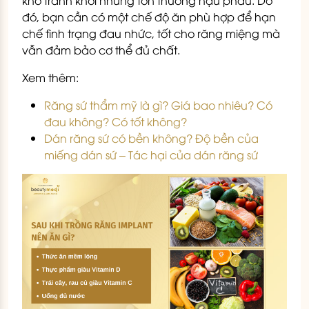
khó tránh khỏi những tổn thương hậu phẫu. Do
đó, bạn cần có một chế độ ăn phù hợp để hạn
chế tình trạng đau nhức, tốt cho răng miệng mà
vẫn đảm bảo cơ thể đủ chất.
Xem thêm:
Răng sứ thẩm mỹ là gì? Giá bao nhiêu? Có
đau không? Có tốt không?
Dán răng sứ có bền không? Độ bền của
miếng dán sứ – Tác hại của dán răng sứ