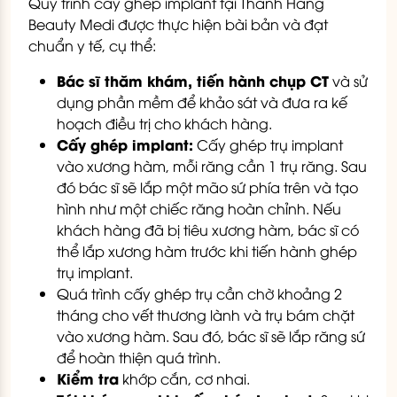
Quy trình cấy ghép implant tại Thanh Hằng
Beauty Medi được thực hiện bài bản và đạt
chuẩn y tế, cụ thể:
Bác sĩ thăm khám, tiến hành chụp CT
và sử
dụng phần mềm để khảo sát và đưa ra kế
hoạch điều trị cho khách hàng.
Cấy ghép implant:
Cấy ghép trụ implant
vào xương hàm, mỗi răng cần 1 trụ răng. Sau
đó bác sĩ sẽ lắp một mão sứ phía trên và tạo
hình như một chiếc răng hoàn chỉnh. Nếu
khách hàng đã bị tiêu xương hàm, bác sĩ có
thể lắp xương hàm trước khi tiến hành ghép
trụ implant.
Quá trình cấy ghép trụ cần chờ khoảng 2
tháng cho vết thương lành và trụ bám chặt
vào xương hàm. Sau đó, bác sĩ sẽ lắp răng sứ
để hoàn thiện quá trình.
Kiểm tra
khớp cắn, cơ nhai.