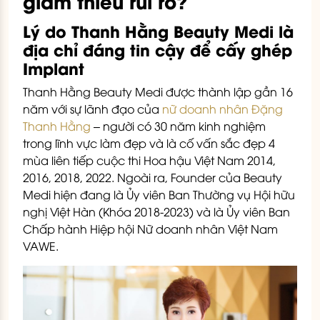
giảm thiểu rủi ro?
Lý do Thanh Hằng Beauty Medi là
địa chỉ đáng tin cậy để cấy ghép
Implant
Thanh Hằng Beauty Medi được thành lập gần 16
năm với sự lãnh đạo của
nữ doanh nhân Đặng
Thanh Hằng
– người có 30 năm kinh nghiệm
trong lĩnh vực làm đẹp và là cố vấn sắc đẹp 4
mùa liên tiếp cuộc thi Hoa hậu Việt Nam 2014,
2016, 2018, 2022. Ngoài ra, Founder của Beauty
Medi hiện đang là Ủy viên Ban Thường vụ Hội hữu
nghị Việt Hàn (Khóa 2018-2023) và là Ủy viên Ban
Chấp hành Hiệp hội Nữ doanh nhân Việt Nam
VAWE.