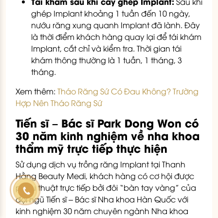
Tái khám sau khi cấy ghép Implant:
Sau khi
ghép Implant khoảng 1 tuần đến 10 ngày,
nướu răng xung quanh Implant đã lành. Đây
là thời điểm khách hàng quay lại để tái khám
Implant, cắt chỉ và kiểm tra. Thời gian tái
khám thông thường là 1 tuần, 1 tháng, 3
tháng.
Xem thêm:
Tháo Răng Sứ Có Đau Không? Trường
Hợp Nên Tháo Răng Sứ
Tiến sĩ – Bác sĩ Park Dong Won có
30 năm kinh nghiệm về nha khoa
thẩm mỹ trực tiếp thực hiện
Sử dụng dịch vụ trồng răng Implant tại Thanh
Hằng Beauty Medi, khách hàng có cơ hội được
phẫu thuật trực tiếp bởi đôi “bàn tay vàng” của
đội ngũ Tiến sĩ – Bác sĩ Nha khoa Hàn Quốc với
kinh nghiệm 30 năm chuyên ngành Nha khoa