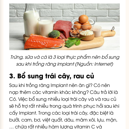
Trứng, sữa và cá là 3 loại thực phẩm nên bổ sung
sau khi trồng răng implant (Nguồn: Internet)
3. Bổ sung trái cây, rau củ
Sau khi trồng răng Implant nên ăn gì? Có nên
nạp thêm các vitamin khác không? Câu trả lời là
Có. Việc bổ sung nhiều loại trái cây và và rau củ
sẽ hỗ trợ rất nhiều trong quá trình phục hồi sau khi
cấy Implant. Trong các loại trái cây, đặc biệt là
bưởi, cam, bơ, việt quất, dâu, mâm xôi, lựu, mận,
… chứa rất nhiều hàm lượng vitamin C và