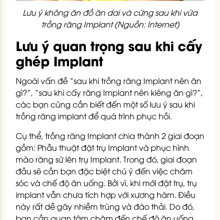
Lưu ý không ăn đồ ăn dai và cứng sau khi vừa
trồng răng Implant (Nguồn: Internet)
Lưu ý quan trọng sau khi cấy
ghép Implant
Ngoài vấn đề “sau khi trồng răng Implant nên ăn
gì?”, “sau khi cấy răng Implant nên kiêng ăn gì?”,
các bạn cũng cần biết đến một số lưu ý sau khi
trồng răng implant để quá trình phục hồi.
Cụ thể, trồng răng Implant chia thành 2 giai đoạn
gồm: Phẫu thuật đặt trụ Implant và phục hình
mão răng sứ lên trụ Implant. Trong đó, giai đoạn
đầu sẽ cần bạn đặc biệt chú ý đến việc chăm
sóc và chế độ ăn uống. Bởi vì, khi mới đặt trụ, trụ
implant vẫn chưa tích hợp với xương hàm. Điều
này rất dễ gây nhiễm trùng và đào thải. Do đó,
bạn cần quan tâm chăm đến chế độ ăn uống