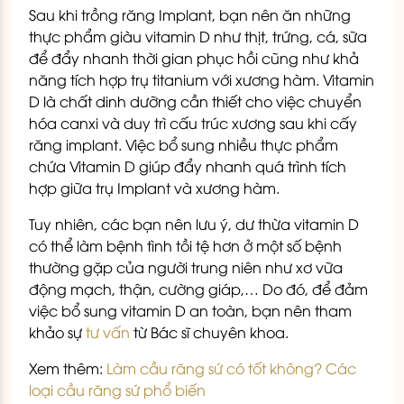
Sau khi trồng răng Implant, bạn nên ăn những
thực phẩm giàu vitamin D như thịt, trứng, cá, sữa
để đẩy nhanh thời gian phục hồi cũng như khả
năng tích hợp trụ titanium với xương hàm. Vitamin
D là chất dinh dưỡng cần thiết cho việc chuyển
hóa canxi và duy trì cấu trúc xương sau khi cấy
răng implant. Việc bổ sung nhiều thực phẩm
chứa Vitamin D giúp đẩy nhanh quá trình tích
hợp giữa trụ Implant và xương hàm.
Tuy nhiên, các bạn nên lưu ý, dư thừa vitamin D
có thể làm bệnh tình tồi tệ hơn ở một số bệnh
thường gặp của người trung niên như xơ vữa
động mạch, thận, cường giáp,… Do đó, để đảm
việc bổ sung vitamin D an toàn, bạn nên tham
khảo sự
tư vấn
từ Bác sĩ chuyên khoa.
Xem thêm:
Làm cầu răng sứ có tốt không? Các
loại cầu răng sứ phổ biến