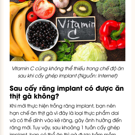
Vitamin C cũng không thể thiếu trong chế độ ăn
sau khi cấy ghép implant (Nguồn: Internet)
Sau cấy răng implant có được ăn
thịt gà không?
Khi mới thực hiện trồng răng implant, bạn nên
hạn chế ăn thịt gà vì đây là loại thực phẩm dai
và có thể dính vào kẽ răng, gây ảnh hưởng đến
răng mới. Tuy vậy, sau khoảng 1 tuần cấy ghép
implant, bạn có thể ăn thì gà được hầm mềm