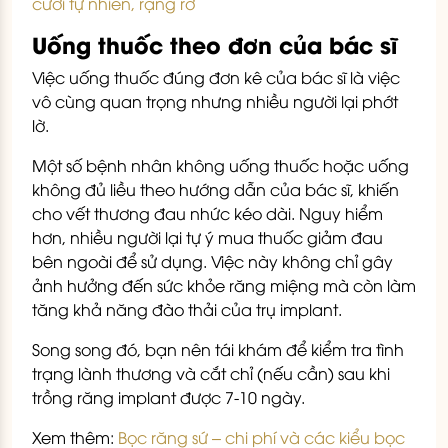
cười tự nhiên, rạng rỡ
Uống thuốc theo đơn của bác sĩ
Việc uống thuốc đúng đơn kê của bác sĩ là việc
vô cùng quan trọng nhưng nhiều người lại phớt
lờ.
Một số bệnh nhân không uống thuốc hoặc uống
không đủ liều theo hướng dẫn của bác sĩ, khiến
cho vết thương đau nhức kéo dài. Nguy hiểm
hơn, nhiều người lại tự ý mua thuốc giảm đau
bên ngoài để sử dụng. Việc này không chỉ gây
ảnh hưởng đến sức khỏe răng miệng mà còn làm
tăng khả năng đào thải của trụ implant.
Song song đó, bạn nên tái khám để kiểm tra tình
trạng lành thương và cắt chỉ (nếu cần) sau khi
trồng răng implant được 7-10 ngày.
Xem thêm:
Bọc răng sứ – chi phí và các kiểu bọc