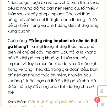
Nước có ga, rượu bia và các chất kích thích khác
đều là những đồ mà bạn nên kiêng cữ, tối thiểu 4
tuần sau khi cấy ghép implant. Các loại thức
uống này sẽ kéo dài thời gian lành thương, từ đó
dễ bị nhiễm trùng và ảnh hưởng đến những răng
xung quanh.
“Trồng răng Implant có nên ăn thịt
Cuối cùng,
gà không?”
là một trong những thắc mắc phổ
biến về chủ đề cấy Implant. Câu trả lời là không
nên ăn thịt gà trong khoảng 1 tuần sau cấy
Implant vì đây là món ăn khá dai và dễ mắc kẹt
trong kẽ răng. Theo đó, trong giai đoạn đầu, bạn
chỉ nên ăn những thức ăn mềm, nhuyễn. Sau
khoảng 1 tuần, bạn có thể ăn thịt gà xé nhỏ, đã
được hầm kỹ để cung cấp dinh dưỡng cho cơ
thể.
0
Xem thêm:
Các loại răng sứ phổ biến, ưu và