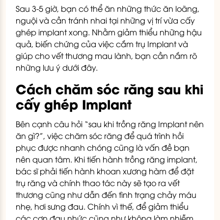
Sau 3-5 giờ, bạn có thể ăn những thức ăn loãng,
nguội và cần tránh nhai tại những vị trí vừa cấy
ghép implant xong.
Nhằm giảm thiểu những hậu
quả, biến chứng của việc cắm trụ Implant và
giúp cho vết thương mau lành, bạn cần nắm rõ
những lưu ý dưới đây.
Cách chăm sóc răng sau khi
cấy ghép Implant
Bên cạnh câu hỏi “sau khi trồng răng Implant nên
ăn gì?”, việc chăm sóc răng để quá trình hồi
phục được nhanh chóng cũng là vấn đề bạn
nên quan tâm. Khi tiến hành trồng răng implant,
bác sĩ phải tiến hành khoan xương hàm để đặt
trụ răng và chính thao tác này sẽ tạo ra vết
thương cũng như dẫn đến tình trạng chảy máu
nhẹ, hơi sưng đau. Chính vì thế, để giảm thiểu
các cơn đau nhức cũng như không làm nhiễm