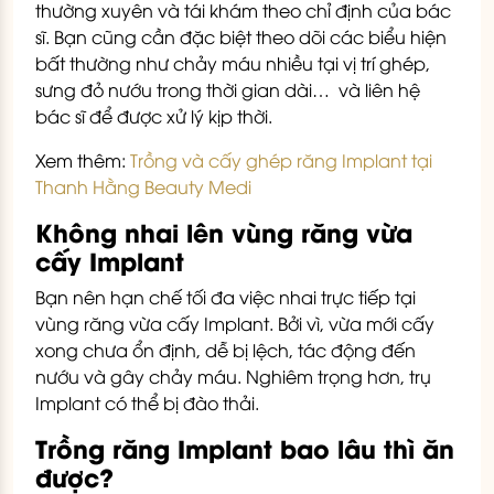
thường xuyên và tái khám theo chỉ định của bác
sĩ. Bạn cũng cần đặc biệt theo dõi các biểu hiện
bất thường như chảy máu nhiều tại vị trí ghép,
sưng đỏ nướu trong thời gian dài… và liên hệ
bác sĩ để được xử lý kịp thời.
Xem thêm:
Trồng và cấy ghép răng Implant tại
Thanh Hằng Beauty Medi
Không nhai lên vùng răng vừa
cấy Implant
Bạn nên hạn chế tối đa việc nhai trực tiếp tại
vùng răng vừa cấy Implant. Bởi vì, vừa mới cấy
xong chưa ổn định, dễ bị lệch, tác động đến
nướu và gây chảy máu. Nghiêm trọng hơn, trụ
Implant có thể bị đào thải.
Trồng răng Implant bao lâu thì ăn
được?