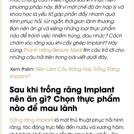
phương pháp này. Bởi vì một chế độ ăn hợp lý và
khoa học là yếu tố góp phần đẩy nhanh quá
trình phục hồi, rút ngắn thời gian lành thương.
Bạn nên ăn gì và kiêng những loại thực phẩm
nào để tránh việc nhiễm trùng, đau nhức? Cách
chăm sóc răng sau khi cấy ghép Implant? Hãy
cùng
Thanh Hằng Beauty Medi
tìm câu trả lời cho
những câu hỏi trên trong bài viết dưới đây.
Xem thêm:
Nên Làm Cầu Răng Hay Trồng Răng
Implant?
Sau khi trồng răng Implant
nên ăn gì? Chọn thực phẩm
nào để mau lành
Trồng răng implant
là một thủ thuật phục hồi hình
răng, tác động trực tiếp đến nướu và xương hàm,