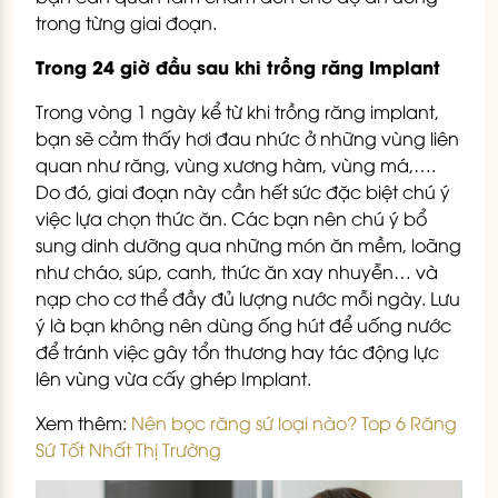
trong từng giai đoạn.
Trong 24 giờ đầu sau khi trồng răng Implant
Trong vòng 1 ngày kể từ khi trồng răng implant,
bạn sẽ cảm thấy hơi đau nhức ở những vùng liên
quan như răng, vùng xương hàm, vùng má,….
Do đó, giai đoạn này cần hết sức đặc biệt chú ý
việc lựa chọn thức ăn. Các bạn nên chú ý bổ
sung dinh dưỡng qua những món ăn mềm, loãng
như cháo, súp, canh, thức ăn xay nhuyễn… và
nạp cho cơ thể đầy đủ lượng nước mỗi ngày. Lưu
ý là bạn không nên dùng ống hút để uống nước
để tránh việc gây tổn thương hay tác động lực
lên vùng vừa cấy ghép Implant.
Xem thêm:
Nên bọc răng sứ loại nào? Top 6 Răng
Sứ Tốt Nhất Thị Trường