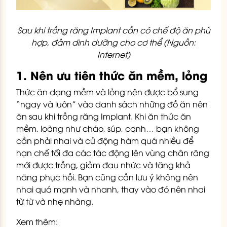
Sau khi trồng răng Implant cần có chế độ ăn phù
hợp, đảm dinh dưỡng cho cơ thể (Nguồn:
Internet)
1. Nên ưu tiên thức ăn mềm, lỏng
Thức ăn dạng mềm và lỏng nên được bổ sung
“ngay và luôn” vào danh sách những đồ ăn nên
ăn sau khi trồng răng Implant. Khi ăn thức ăn
mềm, loãng như cháo, súp, canh… bạn không
cần phải nhai và cử động hàm quá nhiều để
hạn chế tối đa các tác động lên vùng chân răng
mới được trồng, giảm đau nhức và tăng khả
năng phục hồi. Bạn cũng cần lưu ý không nên
nhai quá mạnh và nhanh, thay vào đó nên nhai
từ từ và nhẹ nhàng.
Xem thêm: