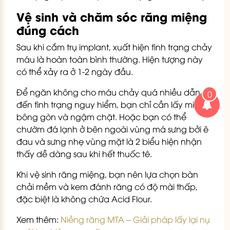
Vệ sinh và chăm sóc răng miệng
đúng cách
Sau khi cắm trụ implant, xuất hiện tình trạng chảy
máu là hoàn toàn bình thường. Hiện tượng này
có thể xảy ra ở 1-2 ngày đầu.
Để ngăn không cho máu chảy quá nhiều dẫn
0
đến tình trạng nguy hiểm, bạn chỉ cần lấy miếng
bông gòn và ngậm chặt.
Hoặc bạn có thể
chườm đá lạnh ở bên ngoài vùng má sưng bởi ê
đau và sưng nhẹ vùng mặt là 2 biểu hiện nhận
thấy dễ dàng sau khi hết thuốc tê.
Khi vệ sinh răng miệng, bạn nên lựa chọn bàn
chải mềm và kem đánh răng có độ mài thấp,
đặc biệt là không chứa Acid Flour.
Xem thêm:
Niềng răng MTA – Giải pháp lấy lại nụ