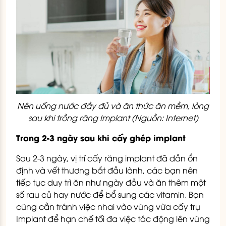
Nên uống nước đầy đủ và ăn thức ăn mềm, lỏng
sau khi trồng răng Implant (Nguồn: Internet)
Trong 2-3 ngày sau khi cấy ghép implant
Sau 2-3 ngày, vị trí cấy răng implant đã dần ổn
định và vết thương bắt đầu lành, các bạn nên
tiếp tục duy trì ăn như ngày đầu và ăn thêm một
số rau củ hay nước để bổ sung các vitamin. Bạn
cũng cần tránh việc nhai vào vùng vừa cấy trụ
Implant để hạn chế tối đa việc tác động lên vùng