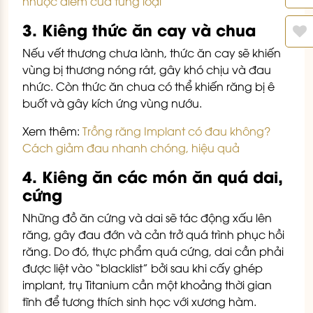
nhược điểm của từng loại
3. Kiêng thức ăn cay và chua
Nếu vết thương chưa lành, thức ăn cay sẽ khiến
vùng bị thương nóng rát, gây khó chịu và đau
nhức. Còn thức ăn chua có thể khiến răng bị ê
buốt và gây kích ứng vùng nướu.
Xem thêm:
Trồng răng Implant có đau không?
Cách giảm đau nhanh chóng, hiệu quả
4. Kiêng ăn các món ăn quá dai,
cứng
Những đồ ăn cứng và dai sẽ tác động xấu lên
răng, gây đau đớn và cản trở quá trình phục hồi
răng. Do đó, thực phẩm quá cứng, dai cần phải
được liệt vào “blacklist” bởi sau khi cấy ghép
implant, trụ Titanium cần một khoảng thời gian
tĩnh để tương thích sinh học với xương hàm.