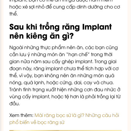
hoặc xé sợi nhỏ để cung cấp dinh dưỡng cho cơ
thể.
Sau khi trồng răng Implant
nên kiêng ăn gì?
Ngoài những thực phẩm nên ăn, các bạn cũng
cần lưu ý những món ăn “hạn chế” trong thời
gian nửa năm sau cấy ghép implant. Trong giai
đoạn này, răng implant chưa thể tích hợp với cơ
thể, vì vậy, bạn không nên ăn những món quá
nóng, quá lạnh, hoặc cứng, dai, cay và chua.
Tránh tình trạng xuất hiện những cơn đau nhức ở
vùng cấy implant, hoặc tệ hơn là phải trồng lại từ
đầu.
Xem thêm:
Mài răng bọc sứ là gì? Những câu hỏi
phổ biến về bọc răng sứ