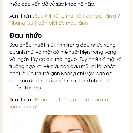
mắc các vấn đề về sức khỏe hô hấp.
Xem thêm:
Sau khi nâng mũi nên kiêng gì, ăn gì?
Những lưu ý cần biết để mau lành
Đau nhức
Sau phẫu thuật mũi, tình trạng đau nhức vùng
quanh mũi và mặt có thể xuất hiện trong vòng
vài ngày tùy cơ địa mỗi người. Tuy nhiên ở một số
trường hợp khi về già, cơn đau mũi lại tái phát,
nhất là lúc trời trở lạnh.Không chỉ vậy, cơn đau
còn kéo dài lên hốc mắt kèm theo tình trạng
chảy dịch mũi.
Xem thêm:
Phẫu thuật nâng mũi tự thân có an
toàn không?