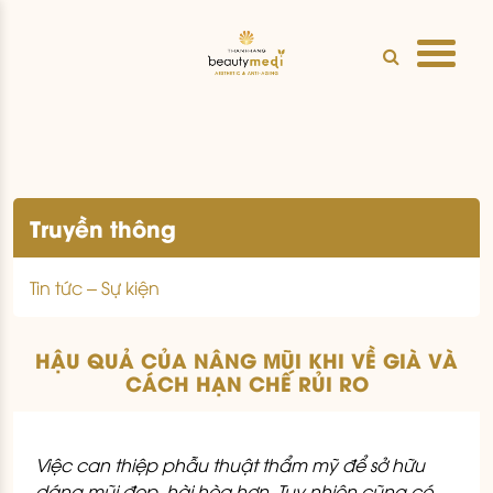
Truyền thông
Tin tức – Sự kiện
HẬU QUẢ CỦA NÂNG MŨI KHI VỀ GIÀ VÀ
CÁCH HẠN CHẾ RỦI RO
Việc can thiệp phẫu thuật thẩm mỹ để sở hữu
dáng mũi đẹp, hài hòa hơn. Tuy nhiên cũng có