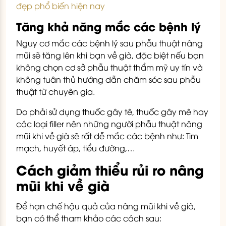
đẹp phổ biến hiện nay
Tăng khả năng mắc các bệnh lý
Nguy cơ mắc các bệnh lý sau phẫu thuật nâng
mũi sẽ tăng lên khi bạn về già, đặc biệt nếu bạn
không chọn cơ sở phẫu thuật thẩm mỹ uy tín và
không tuân thủ hướng dẫn chăm sóc sau phẫu
thuật từ chuyên gia.
Do phải sử dụng thuốc gây tê, thuốc gây mê hay
các loại filler nên những người phẫu thuật nâng
mũi khi về già sẽ rất dễ mắc các bệnh như: Tim
mạch, huyết áp, tiểu đường,…
Cách giảm thiểu rủi ro nâng
mũi khi về già
Để hạn chế hậu quả của nâng mũi khi về già,
bạn có thể tham khảo các cách sau: