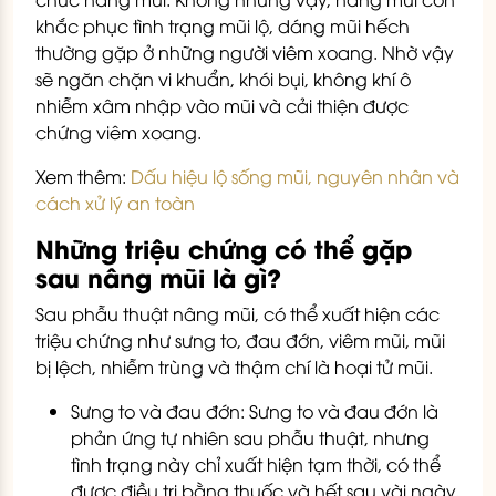
khắc phục tình trạng mũi lộ, dáng mũi hếch
thường gặp ở những người viêm xoang. Nhờ vậy
sẽ ngăn chặn vi khuẩn, khói bụi, không khí ô
nhiễm xâm nhập vào mũi và cải thiện được
chứng viêm xoang.
Xem thêm:
Dấu hiệu lộ sống mũi, nguyên nhân và
cách xử lý an toàn
Những triệu chứng có thể gặp
sau nâng mũi là gì?
Sau phẫu thuật nâng mũi, có thể xuất hiện các
triệu chứng như sưng to, đau đớn, viêm mũi, mũi
bị lệch, nhiễm trùng và thậm chí là hoại tử mũi.
Sưng to và đau đớn: Sưng to và đau đớn là
phản ứng tự nhiên sau phẫu thuật, nhưng
tình trạng này chỉ xuất hiện tạm thời, có thể
được điều trị bằng thuốc và hết sau vài ngày.