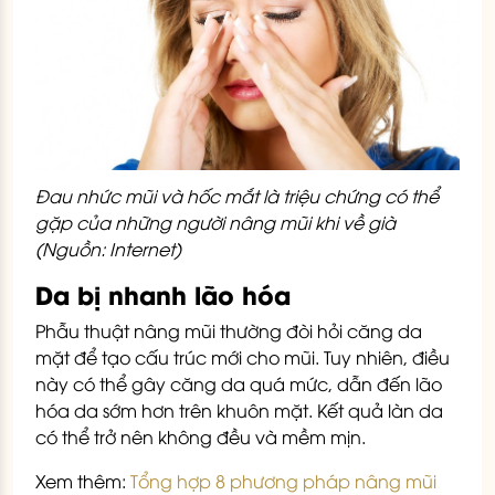
Đau nhức mũi và hốc mắt là triệu chứng có thể
gặp của những người nâng mũi khi về già
(Nguồn: Internet)
Da bị nhanh lão hóa
Phẫu thuật nâng mũi thường đòi hỏi căng da
mặt để tạo cấu trúc mới cho mũi. Tuy nhiên, điều
này có thể gây căng da quá mức, dẫn đến lão
hóa da sớm hơn trên khuôn mặt. Kết quả làn da
có thể trở nên không đều và mềm mịn.
Xem thêm:
Tổng hợp 8 phương pháp nâng mũi