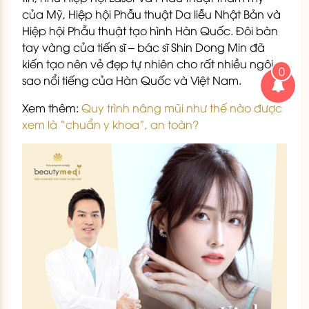
của Mỹ, Hiệp hội Phẫu thuật Da liễu Nhật Bản và
Hiệp hội Phẫu thuật tạo hình Hàn Quốc. Đôi bàn
tay vàng của tiến sĩ – bác sĩ Shin Dong Min đã
kiến tạo nên vẻ đẹp tự nhiên cho rất nhiều ngôi
0
sao nổi tiếng của Hàn Quốc và Việt Nam.
Xem thêm:
Quy trình nâng mũi như thế nào được
xem là “chuẩn y khoa”, an toàn?