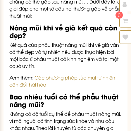
chứng có thể gặp sau nâng mũi,… Dưới đây là lời
giải đáp cho một số câu hỏi thường gặp về phẫu
0
thuật mũi:
Nâng mũi khi về già kết quả còn
đẹp?
Kết quả của phẫu thuật nâng mũi khi về già vẫn
có thể đẹp và tự nhiên nếu được thực hiện bởi
một bác sĩ phẫu thuật có kinh nghiệm và tại một
cơ sở uy tín.
Xem thêm:
Các phương pháp sửa mũi tự nhiên
cân đối, hài hòa
Bao nhiêu tuổi có thể phẫu thuật
nâng mũi?
Không có độ tuổi cụ thể để phẫu thuật nâng mũi,
vì mỗi người có tình trạng sức khỏe và nhu cầu
khác nhau. Theo lời khuyên từ các chuyên gia,