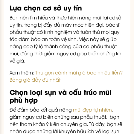
Lựa chọn cơ sở uy tín
Bạn nên tìm hiểu và thực hiện nâng mũi tại cơ sở
uy tín, trang bị đầy đủ máy móc hiện đại, bác sĩ
phẫu thuật có kinh nghiệm và tuân thủ mọi quy
tắc đảm bảo an toàn vệ sinh. Việc này sẽ giúp
nâng cao tỷ lệ thành công của ca phẫu thuật
mũi, đồng thời giảm nguy cơ gặp biến chứng khi
về già.
Xem thêm:
Thu gọn cánh mũi giá bao nhiêu tiền?
Bảng giá đầy đủ nhất
Chọn loại sụn và cấu trúc mũi
phù hợp
Để đảm bảo kết quả nâng
mũi đẹp tự nhiên
,
giảm nguy cơ biến chứng sau phẫu thuật, bạn
nên tham khảo ý kiến chuyên gia. Từ đây, bạn sẽ
nhận được những lời khuyên hữu ích về loại sụn