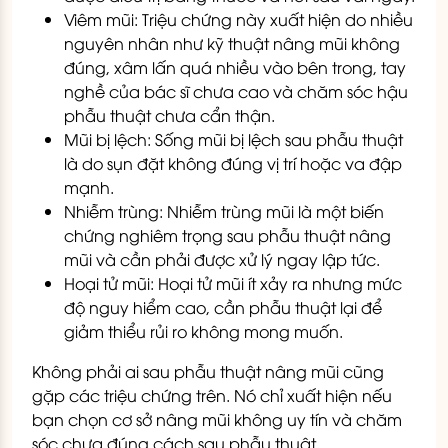
Viêm mũi: Triệu chứng này xuất hiện do nhiều
nguyên nhân như kỹ thuật nâng mũi không
đúng, xâm lấn quá nhiều vào bên trong, tay
nghề của bác sĩ chưa cao và chăm sóc hậu
phẫu thuật chưa cẩn thận.
Mũi bị lệch: Sống mũi bị lệch sau phẫu thuật
là do sụn đặt không đúng vị trí hoặc va đập
mạnh.
Nhiễm trùng: Nhiễm trùng mũi là một biến
chứng nghiêm trọng sau phẫu thuật nâng
mũi và cần phải được xử lý ngay lập tức.
Hoại tử mũi: Hoại tử mũi ít xảy ra nhưng mức
độ nguy hiểm cao, cần phẫu thuật lại để
giảm thiểu rủi ro không mong muốn.
Không phải ai sau phẫu thuật nâng mũi cũng
gặp các triệu chứng trên. Nó chỉ xuất hiện nếu
bạn chọn cơ sở nâng mũi không uy tín và chăm
sóc chưa đúng cách sau phẫu thuật.