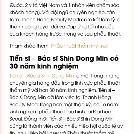
Quốc, 2 y tá Việt Nam và 1 nhân viên chăm sóc
khách hàng). Với đội ngũ chuyên nghiệp, tận
tâm, Thanh Hằng Beauty Medi cam kết làm tỷ lệ
thành công tuyệt đối và đáp ứng tốt nhu cầu
của khách hàng trước, trong và sau phẫu thuật.
Tham khảo thêm:
Phẫu thuật thẩm mỹ mũi
Tiến sĩ – Bác sĩ Shin Dong Min có
30 năm kinh nghiệm
Tiến sĩ – Bác sĩ Shin Dong Min
là một trong những
chuyên gia hàng đầu trong lĩnh vực phẫu thuật
thẩm mỹ với hơn 30 năm kinh nghiệm. Tiến sĩ –
Bác sĩ Dong Min đã làm việc tại Thanh Hằng
Beauty Medi trong hơn một thập kỷ, có 16 năm
kinh nghiệm phẫu thuật tạo hình tại Đại học
Seoul. Đồng thời, Tiến sĩ – Bác sĩ Shin Dong Min
cũng là thành viên của nhiều hiệp hội quốc tế uy
tín, như Hiệp hội Laser và Phẫu thuật thẩm mỹ