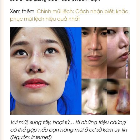
Xem thêm:
Chỉnh mũi lệch: Cách nhận biết, khắc
phục mũi lệch hiệu quả nhất
Vui mũi, sưng tấy, hoại tử… là những triệu chứng
có thể gặp nếu bạn nâng mũi ở cơ sở kém uy tín
(Nguồn: Internet)