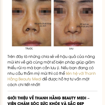
Trên đây là những chia sẻ về hậu quả của nâng
mũi khi về già cùng một số biện pháp giúp giảm
thiểu rủi ro mà bạn cần lưu ý. Nếu bạn đang có
nhu cầu thẩm mỹ mũi thì có thể
liên hệ với Thanh
Hằng Beauty Medi
để được hỗ trợ tư vấn một
cách chi tiết nhất!
GIỚI THIỆU VỀ THANH HẰNG BEAUTY MEDI –
VIỆN CHĂM SÓC SỨC KHỎE VÀ SẮC ĐẸP