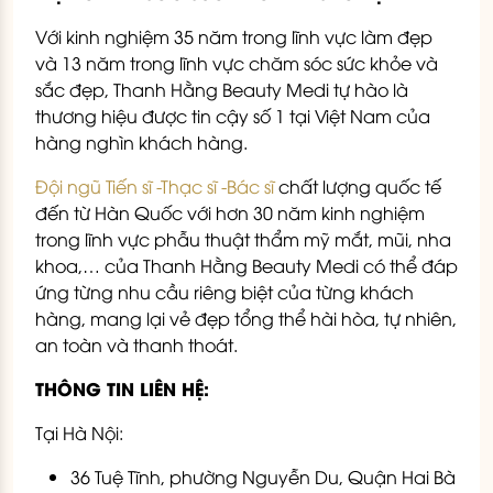
Với kinh nghiệm 35 năm trong lĩnh vực làm đẹp
và 13 năm trong lĩnh vực chăm sóc sức khỏe và
sắc đẹp, Thanh Hằng Beauty Medi tự hào là
thương hiệu được tin cậy số 1 tại Việt Nam của
hàng nghìn khách hàng.
Đội ngũ Tiến sĩ -Thạc sĩ -Bác sĩ
chất lượng quốc tế
đến từ Hàn Quốc với hơn 30 năm kinh nghiệm
trong lĩnh vực phẫu thuật thẩm mỹ mắt, mũi, nha
khoa,… của Thanh Hằng Beauty Medi có thể đáp
ứng từng nhu cầu riêng biệt của từng khách
hàng, mang lại vẻ đẹp tổng thể hài hòa, tự nhiên,
an toàn và thanh thoát.
THÔNG TIN LIÊN HỆ:
Tại Hà Nội:
36 Tuệ Tĩnh, phường Nguyễn Du, Quận Hai Bà