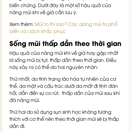
biến chứng. Dưới đây là một số hậu quả của
nâng mũi khi về già cần lưu ý.
Xem thêm:
Mũi to thì sao? Các dáng mũi to phổ
biến và cách khắc phục
Sống mũi thấp dần theo thời gian
Hậu quả của nâng mũi khi về già hay gặp nhất
là sống mũi bị tụt, thấp dần theo thời gian. Điều
này xảy ra có thể do hai nguyên nhân:
Thứ nhất, do tình trạng lão hóa tự nhiên của cơ
thể, da mặt và cấu trúc dưới da mất đi tính đàn
hồi, dẫn đến sự co rút, thấp dần của mũi sau khi
đã nâng mũi.
Thứ hai do sử dụng sụn sinh học không tương
thích với cơ thể nên theo thời gian mũi sẽ bị thấp
dần đi.