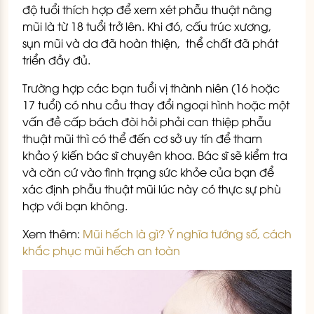
độ tuổi thích hợp để xem xét phẫu thuật nâng
mũi là từ 18 tuổi trở lên. Khi đó, cấu trúc xương,
sụn mũi và da đã hoàn thiện, thể chất đã phát
triển đầy đủ.
Trường hợp các bạn tuổi vị thành niên (16 hoặc
17 tuổi) có nhu cầu thay đổi ngoại hình hoặc một
vấn đề cấp bách đòi hỏi phải can thiệp phẫu
thuật mũi thì có thể đến cơ sở uy tín để tham
khảo ý kiến bác sĩ chuyên khoa. Bác sĩ sẽ kiểm tra
và căn cứ vào tình trạng sức khỏe của bạn để
xác định phẫu thuật mũi lúc này có thực sự phù
hợp với bạn không.
Xem thêm:
Mũi hếch là gì? Ý nghĩa tướng số, cách
khắc phục mũi hếch an toàn