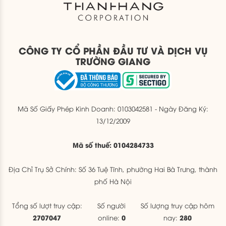
CÔNG TY CỔ PHẦN ĐẦU TƯ VÀ DỊCH VỤ
TRƯỜNG GIANG
Mã Số Giấy Phép Kinh Doanh: 0103042581 - Ngày Đăng Ký:
13/12/2009
Mã số thuế: 0104284733
Địa Chỉ Trụ Sở Chính: Số 36 Tuệ Tĩnh, phường Hai Bà Trưng, thành
phố Hà Nội
Tổng số lượt truy cập:
Số người
Số lượng truy cập hôm
2707047
0
280
online:
nay: