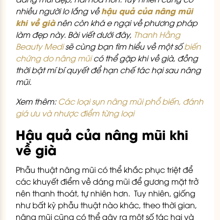
hậu quả của nâng mũi
nhiều người lo lắng về
khi về già
nên còn khá e ngại về phương pháp
làm đẹp này. Bài viết dưới đây,
Thanh Hằng
Beauty Medi
sẽ cùng bạn tìm hiểu về một số
biến
chứng do nâng mũi
có thể gặp khi về già, đồng
thời bật mí bí quyết để hạn chế tác hại sau nâng
mũi.
Xem thêm:
Các loại sụn nâng mũi phổ biến, đánh
giá ưu và nhược điểm từng loại
Hậu quả của nâng mũi khi
về già
Phẫu thuật nâng mũi có thể khắc phục triệt để
các khuyết điểm về dáng mũi để gương mặt trở
nên thanh thoát, tự nhiên hơn. Tuy nhiên, giống
như bất kỳ phẫu thuật nào khác, theo thời gian,
nâng mũi cũng có thể gây ra một số tác hại và