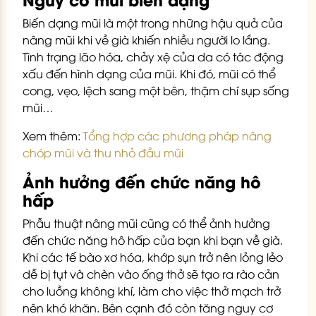
Biến dạng mũi là một trong những hậu quả của
nâng mũi khi về già khiến nhiều người lo lắng.
Tình trạng lão hóa, chảy xệ của da có tác động
xấu đến hình dạng của mũi. Khi đó, mũi có thể
cong, vẹo, lệch sang một bên, thậm chí sụp sống
mũi…
Xem thêm:
Tổng hợp các phương pháp nâng
chóp mũi và thu nhỏ đầu mũi
Ảnh hưởng đến chức năng hô
hấp
Phẫu thuật nâng mũi cũng có thể ảnh hưởng
đến chức năng hô hấp của bạn khi bạn về già.
Khi các tế bào xơ hóa, khớp sụn trở nên lỏng lẻo
dễ bị tụt và chèn vào ống thở sẽ tạo ra rào cản
cho luồng không khí, làm cho việc thở mạch trở
nên khó khăn. Bên cạnh đó còn tăng nguy cơ